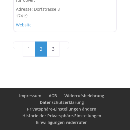
für Cover,
Adresse:
Dorfstrasse 8
17419
Website
Posts navigation
Neuere Beiträge
Ältere Beiträge
1
2
3
Impressum
AGB
Widerrufsbelehrung
Datenschutzerklärung
Privatsphäre-Einstellungen ändern
Historie der Privatsphäre-Einstellungen
Einwilligungen widerrufen